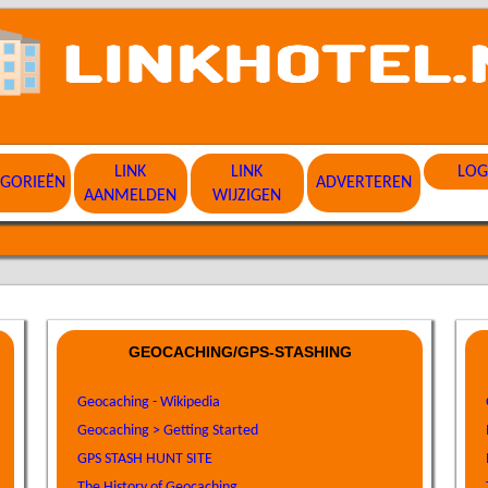
LINK
LINK
LOG
EGORIEËN
ADVERTEREN
AANMELDEN
WIJZIGEN
GEOCACHING/GPS-STASHING
Geocaching - Wikipedia
Geocaching > Getting Started
GPS STASH HUNT SITE
The History of Geocaching